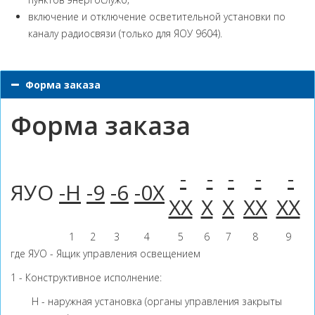
включение и отключение осветительной установки по
каналу радиосвязи (только для ЯОУ 9604).
Форма заказа
Форма заказа
-
-
-
-
-
ЯУО
-Н
-9
-6
-0Х
ХХ
Х
Х
ХХ
ХХ
1
2
3
4
5
6
7
8
9
где ЯУО - Ящик управления освещением
1 - Конструктивное исполнение:
Н - наружная установка (органы управления закрыты