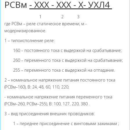
РСВм
- ХХХ
- ХХХ
- Х
- УХЛ4
1
2
3
где РСВм – реле статическое времени; м -
модернизированное.
1 – типоисполнение реле:
160 – постоянного тока с выдержкой на срабатывание;
260 – переменного тока с выдержкой на срабатывание;
255 – переменного тока с выдержкой на отпадание.
2 – номинальное напряжение питания постоянного тока
(РСВм–160), В: 24, 48, 60, 110, 220;
- номинальное напряжение питания переменного тока
(РСВм–260, РСВм–255), В: 100, 127, 220, 380 .
3 – вид присоединения внешних проводников:
1 – переднее присоединение с винтовыми зажимами ;