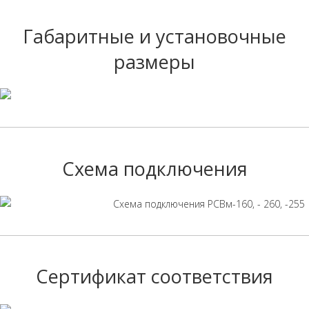
Габаритные и установочные
Наименование
размеры
параметра
Управляющее воздействие
Значение
подача напряжения питания
РСВм-160
РСВм-260
Схема подключения
РСВм-255
снятие напряжения 
Сертификат соответствия