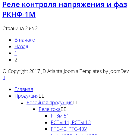
Реле контроля напряжения и фаз
РКНФ-1М
Страница 2 из 2
В начало
Назад
1
2
© Copyright 2017 JD Atlanta Joomla Templates by JoomDev
Главная
Продукция
Релейная продукция
Реле тока
РТЗм-51
РСТм-11, РСТм-13
РТС-40, РТС-40У