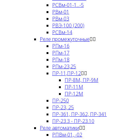
РСВм-01-1...-5
РВм-01
РВм-03
РВЭ-100 (200)
РСВм-14
Реле промежуточные
РПм-16
РПм-17
РПм-18
РПм-23,25
ПР-11,ПР-12
ПР-8М, ПР-9М
ПР-11М
ПР-12М
ПР-250
ПР-23, 25
ПР-361, ПР-362, ПР-341
ПР-23.3 - ПР-23.10
Реле автоматики
РПВм-01, -02