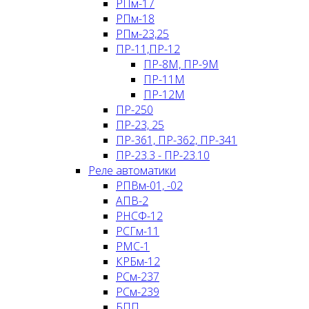
РПм-17
РПм-18
РПм-23,25
ПР-11,ПР-12
ПР-8М, ПР-9М
ПР-11М
ПР-12М
ПР-250
ПР-23, 25
ПР-361, ПР-362, ПР-341
ПР-23.3 - ПР-23.10
Реле автоматики
РПВм-01, -02
АПВ-2
РНCФ-12
РСГм-11
РМС-1
КРБм-12
РСм-237
РСм-239
БПП