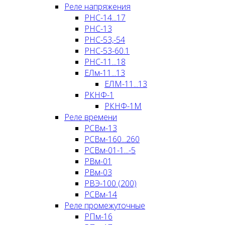
Реле напряжения
РНC-14...17
РНC-13
РНC-53,-54
РНC-53-60.1
РНC-11...18
ЕЛм-11...13
ЕЛМ-11...13
РКНФ-1
РКНФ-1М
Реле времени
РСВм-13
РСВм-160...260
РСВм-01-1...-5
РВм-01
РВм-03
РВЭ-100 (200)
РСВм-14
Реле промежуточные
РПм-16