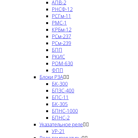
АПВ-2
РНCФ-12
РСГм-11
РМС-1
КРБм-12
РСм-237
РСм-239
БПП
РКИС
РОМ-630
ФПП
Блоки РЗА
БК-300
БПЗС-400
БПС-11
БК-305
БПНС-1000
БПНС-2
Указательное реле
УР-21
Реле температуры