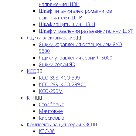
напряжения ШЗН
Шкаф питания электромагнитов
выключателя ШПВ
Шкаф защиты шин ШЗШ
Шкаф управления разъединителями ШУР
Ящики электрические
Ящики управления освещением ЯУО
9600
Ящики управления серии Я-5000
Ящики серии ЯЭ
КСО
КСО-398, КСО-399
КСО-299, КСО-299.01
КСО-299М
КТП
Столбовые
Мачтовые
Киосковые
Комплекты защит серии КЗС
КЗС-36