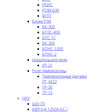
РКИС
РОМ-630
ФПП
Блоки РЗА
БК-300
БПЗС-400
БПС-11
БК-305
БПНС-1000
БПНС-2
Указательное реле
УР-21
Реле температуры
Температурные датчики
ДТ, М22
ТР-30
ТР-15
НКУ
ЩО-70
АВР-0,4-1250А-КС /