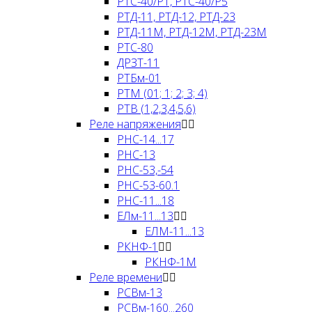
РТС-40/Р1, РТС-40/Р5
РТД-11, РТД-12, РТД-23
РТД-11М, РТД-12М, РТД-23М
РТС-80
ДРЗТ-11
РТБм-01
РТМ (01; 1; 2; 3; 4)
РТВ (1,2,3,4,5,6)
Реле напряжения
РНC-14...17
РНC-13
РНC-53,-54
РНC-53-60.1
РНC-11...18
ЕЛм-11...13
ЕЛМ-11...13
РКНФ-1
РКНФ-1М
Реле времени
РСВм-13
РСВм-160...260